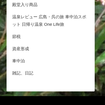
殿堂入り商品
温泉レビュー 広島・呉の旅 車中泊スポ
ット 日帰り温泉 One Life旅
節税
資産形成
車中泊
雑記、日記