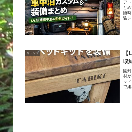
アト
とめ
随時
験レ
【
キャンプ
収
開封
材が
ッド
で組