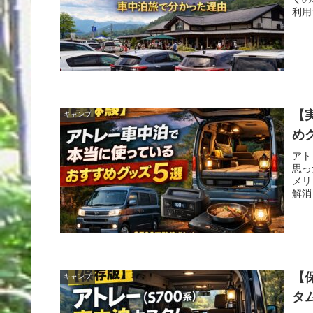
利用
【
キャンプ
め
アト
思っ
メリ
解消
【
キャンプ
タ