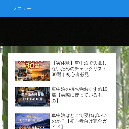
メニュー
【実体験】車中泊で失敗し
ないためのチェックリスト
30選｜初心者必見
車中泊の持ち物おすすめ10
選【実際に使っているも
の】
車中泊はどこで寝ればいい
のか？【初心者向け完全ガ
イド】