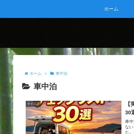
ホーム
ホーム
車中泊
車中泊
【
キャンプ
3
車中
ない
た。