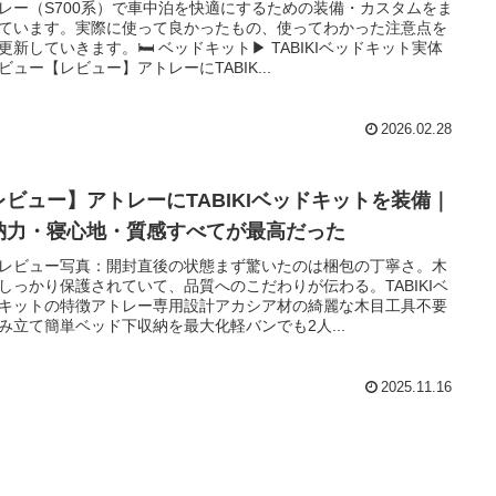
レー（S700系）で車中泊を快適にするための装備・カスタムをま
ています。実際に使って良かったもの、使ってわかった注意点を
更新していきます。🛏 ベッドキット▶ TABIKIベッドキット実体
ビュー【レビュー】アトレーにTABIK...
2026.02.28
レビュー】アトレーにTABIKIベッドキットを装備｜
納力・寝心地・質感すべてが最高だった
レビュー写真：開封直後の状態まず驚いたのは梱包の丁寧さ。木
しっかり保護されていて、品質へのこだわりが伝わる。TABIKIベ
キットの特徴アトレー専用設計アカシア材の綺麗な木目工具不要
み立て簡単ベッド下収納を最大化軽バンでも2人...
2025.11.16