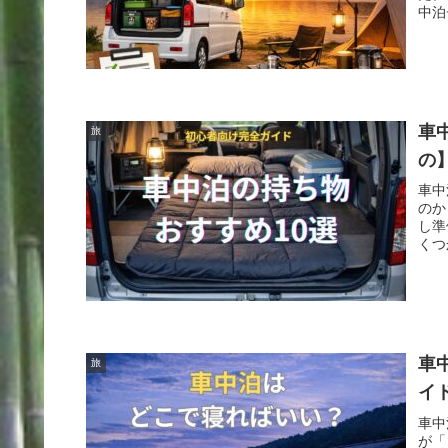
中泊
車
旅
の
車中
のか
し準
くつ
車
旅
イ
車中
が「