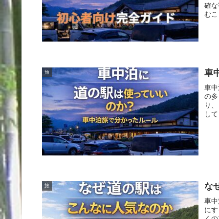
確な
むこ
車
旅
車中
の多
り、
して
な
旅
車中
にす
くの