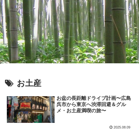
お土産
お盆の長距離ドライブ計画〜広島
旅
呉市から東京へ渋滞回避＆グル
メ・お土産満喫の旅〜
2025.08.09