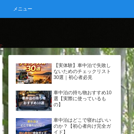
メニュー
【実体験】車中泊で失敗し
ないためのチェックリスト
30選｜初心者必見
車中泊の持ち物おすすめ10
選【実際に使っているも
の】
車中泊はどこで寝ればいい
のか？【初心者向け完全ガ
イド】