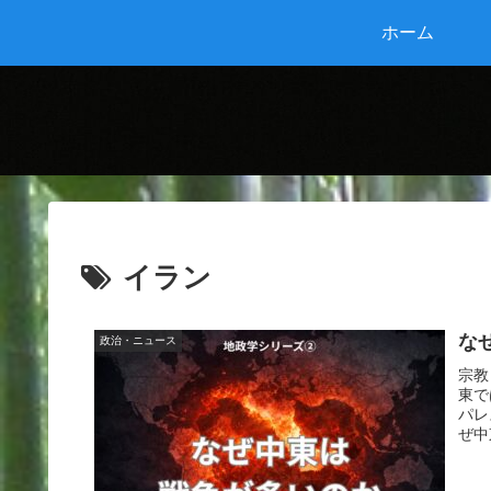
ホーム
イラン
な
政治・ニュース
宗教
東で
パレ
ぜ中