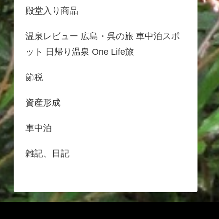
殿堂入り商品
温泉レビュー 広島・呉の旅 車中泊スポ
ット 日帰り温泉 One Life旅
節税
資産形成
車中泊
雑記、日記