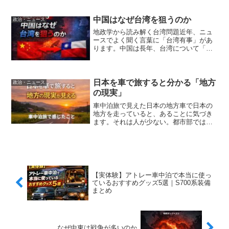
「第三次世界大戦は起きるのか？」とい
う疑問です。では実際に第三次世界大戦
の可能性はあるのでしょうか...
中国はなぜ台湾を狙うのか
政治・ニュース
地政学から読み解く台湾問題近年、ニュ
ースでよく聞く言葉に「台湾有事」があ
ります。中国は長年、台湾について「統
一は必ず実現する」と主張してきまし
た。ではなぜ中国はこれほどまでに台湾
を重要視しているのでしょうか。その理
由は国家統一軍事戦略経済地...
日本を車で旅すると分かる「地方
政治・ニュース
の現実」
車中泊旅で見えた日本の地方車で日本の
地方を走っていると、あることに気づき
ます。それは人が少ない。都市部では感
じにくいですが、地方に行くと空き家閉
店した店人のいない商店街が目に入るこ
とがあります。ニュースでは「人口減
少」とよく言われますが、実...
【実体験】アトレー車中泊で本当に使っ
ているおすすめグッズ5選｜S700系装備
まとめ
なぜ中東は戦争が多いのか