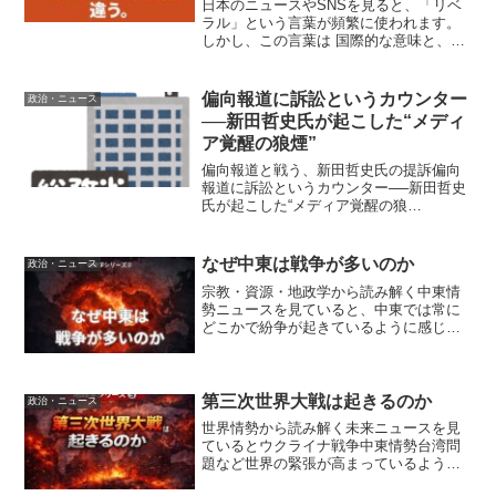
日本のニュースやSNSを見ると、「リベ
ラル」という言葉が頻繁に使われます。
しかし、この言葉は 国際的な意味と、日
本独特の意味がまったく違う ため、議論
がかみ合わない原因にもなっています。
今回は、この「リベラル」という言葉の
偏向報道に訴訟というカウンター
政治・ニュース
正体をできるだけわ...
──新田哲史氏が起こした“メディ
ア覚醒の狼煙”
偏向報道と戦う、新田哲史氏の提訴偏向
報道に訴訟というカウンター──新田哲史
氏が起こした“メディア覚醒の狼
煙”TBS『報道特集』の偏向報道に対し、
元新聞記者の新田哲史氏が総務省を提訴
──。2025年7月31日に起こされたこの行
なぜ中東は戦争が多いのか
政治・ニュース
政訴訟は、日本で...
宗教・資源・地政学から読み解く中東情
勢ニュースを見ていると、中東では常に
どこかで紛争が起きているように感じま
す。イスラエルとパレスチナイランとイ
スラエルイラク戦争シリア内戦イエメン
内戦なぜ中東ではこれほど紛争が多いの
でしょうか。実はそこには...
第三次世界大戦は起きるのか
政治・ニュース
世界情勢から読み解く未来ニュースを見
ているとウクライナ戦争中東情勢台湾問
題など世界の緊張が高まっているように
感じます。その中でよく聞かれるのが