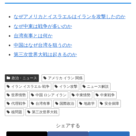
なぜアメリカとイスラエルはイランを攻撃したのか
なぜ中東は戦争が多いのか
台湾有事とは何か
中国はなぜ台湾を狙うのか
第三次世界大戦は起きるのか
政治・ニュース
アメリカ イラン 関係
イラン イスラエル 戦争
イラン攻撃
ニュース解説
世界情勢
中国 ロシア イラン
中東情勢
中東戦争
代理戦争
台湾有事
国際政治
地政学
安全保障
核問題
第三次世界大戦
シェアする