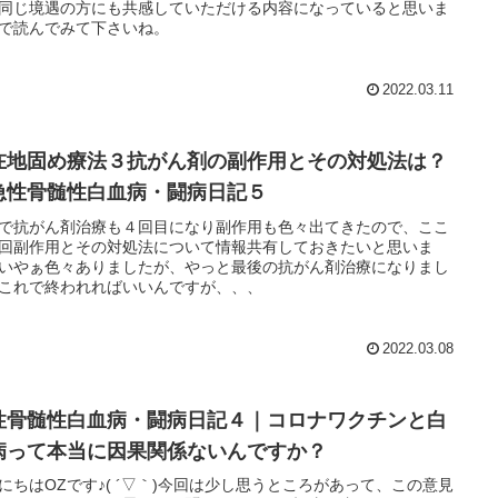
同じ境遇の方にも共感していただける内容になっていると思いま
で読んでみて下さいね。
2022.03.11
在地固め療法３抗がん剤の副作用とその対処法は？
急性骨髄性白血病・闘病日記５
で抗がん剤治療も４回目になり副作用も色々出てきたので、ここ
回副作用とその対処法について情報共有しておきたいと思いま
いやぁ色々ありましたが、やっと最後の抗がん剤治療になりまし
これで終われればいいんですが、、、
2022.03.08
性骨髄性白血病・闘病日記４｜コロナワクチンと白
病って本当に因果関係ないんですか？
にちはOZです♪( ´▽｀)今回は少し思うところがあって、この意見