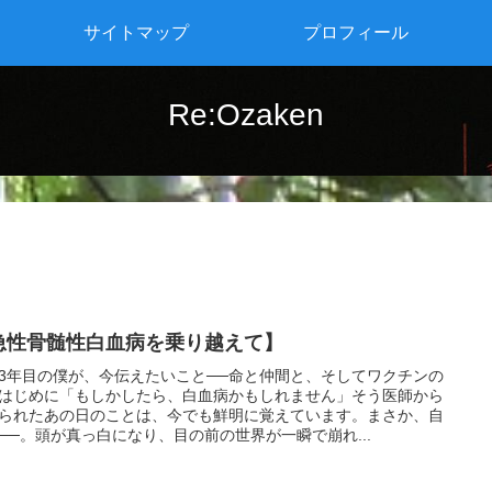
サイトマップ
プロフィール
Re:Ozaken
急性骨髄性白血病を乗り越えて】
3年目の僕が、今伝えたいこと──命と仲間と、そしてワクチンの
はじめに「もしかしたら、白血病かもしれません」そう医師から
られたあの日のことは、今でも鮮明に覚えています。まさか、自
──。頭が真っ白になり、目の前の世界が一瞬で崩れ...