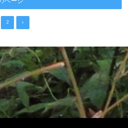
のページ
次
2
へ