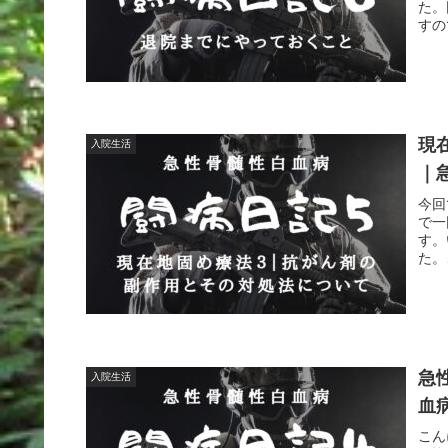
た。
すの
現
入院生活
｜
今回
で一
す。
た。
急
入院生活
血
こん