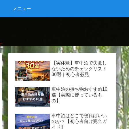
メニュー
【実体験】車中泊で失敗し
ないためのチェックリスト
30選｜初心者必見
車中泊の持ち物おすすめ10
選【実際に使っているも
の】
車中泊はどこで寝ればいい
のか？【初心者向け完全ガ
イド】