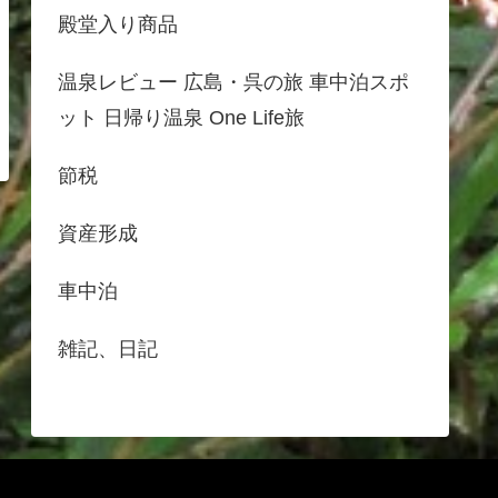
殿堂入り商品
温泉レビュー 広島・呉の旅 車中泊スポ
ット 日帰り温泉 One Life旅
節税
資産形成
車中泊
雑記、日記