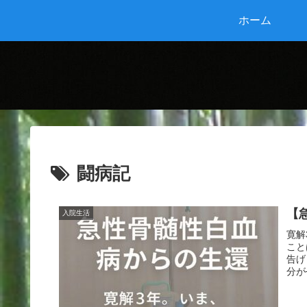
ホーム
闘病記
【
入院生活
寛解
こと
告げ
分が