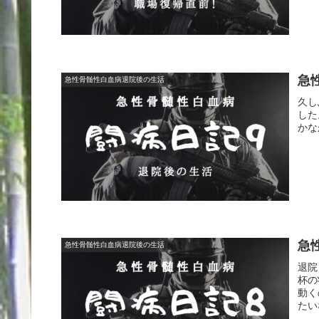
急
急性骨髄性白血病退院後の生活
久し
した
かな
急
急性骨髄性白血病退院後の生活
退院
杯の
動く
たい