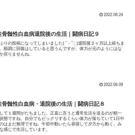
2022.08.24
性骨髄性白血病退院後の生活｜闘病日記９
ぶりの投稿になってしまいました(⌒-⌒; )退院後２ヶ月以上経ちま
。順調に回復はしていると思うんですが、体力が元のようにはな
か戻りませんね。
2022.06.09
性骨髄性白血病・退院後の生活｜闘病日記８
して１週間がたちました。正直に言うと通常生活を送るのが精一
状態ですね、自分でもビックリするくらい体力が落ちていて1日中
のはまだ無理ですね。午前中動いたら昼寝して夕方から動く、み
な感じで生活しています。