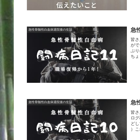
急
急性骨髄性白血病退院後の生活
皆さ
がで
ぶり
ちょ
急
急性骨髄性白血病退院後の生活
皆さ
ログ
どし
）こ
す。