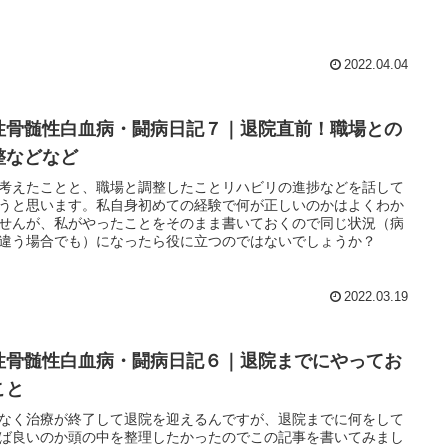
2022.04.04
性骨髄性白血病・闘病日記７｜退院直前！職場との
整などなど
考えたことと、職場と調整したことリハビリの進捗などを話して
うと思います。私自身初めての経験で何が正しいのかはよくわか
せんが、私がやったことをそのまま書いておくので同じ状況（病
違う場合でも）になったら役に立つのではないでしょうか？
2022.03.19
性骨髄性白血病・闘病日記６｜退院までにやってお
こと
なく治療が終了して退院を迎えるんですが、退院までに何をして
ば良いのか頭の中を整理したかったのでこの記事を書いてみまし