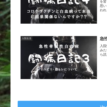
を皆
思い
われ
と思
急
入院生活
入院
みた
ら読