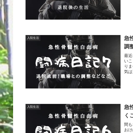
急
入院生活
調
最近
いこ
りま
気は
急
入院生活
く
間も
おけ