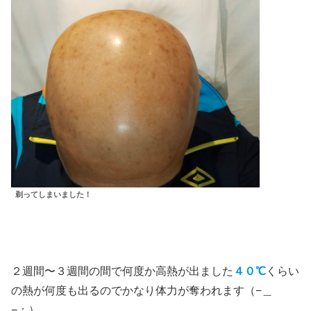
剃ってしまいました！
２週間〜３週間の間で何度か高熱が出ました
４０℃
くらい
の熱が何度も出るのでかなり体力が奪われます（−＿
−；）