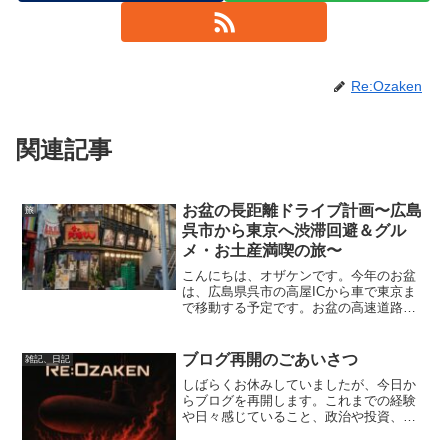
Re:Ozaken
関連記事
お盆の長距離ドライブ計画〜広島
旅
呉市から東京へ渋滞回避＆グル
メ・お土産満喫の旅〜
こんにちは、オザケンです。今年のお盆
は、広島県呉市の高屋ICから車で東京ま
で移動する予定です。お盆の高速道路は
渋滞が心配ですが、早朝出発や適切な休
憩ポイントを押さえて快適に走る計画を
立てました。この記事では、その計画の
ブログ再開のごあいさつ
雑記、日記
ポイントや楽しみなグル...
しばらくお休みしていましたが、今日か
らブログを再開します。これまでの経験
や日々感じていること、政治や投資、キ
ャンプなど多彩なテーマを通して、リア