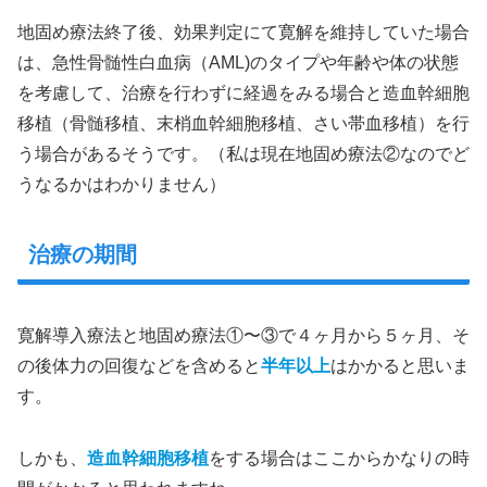
地固め療法終了後、効果判定にて寛解を維持していた場合
は、急性骨髄性白血病（AML)のタイプや年齢や体の状態
を考慮して、治療を行わずに経過をみる場合と造血幹細胞
移植（骨髄移植、末梢血幹細胞移植、さい帯血移植）を行
う場合があるそうです。（私は現在地固め療法②なのでど
うなるかはわかりません）
治療の期間
寛解導入療法と地固め療法①〜③で４ヶ月から５ヶ月、そ
の後体力の回復などを含めると
半年以上
はかかると思いま
す。
しかも、
造血幹細胞移植
をする場合はここからかなりの時