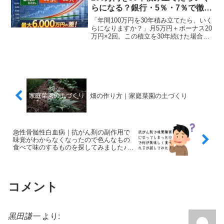
なると思います。
らになる？銀行・5％・7％で徹底
比較
「年間100万円を30年積み立てたら、いく
らになりますか？」月5万円＋ボーナス20
万円×2回。この積立を30年続けた場合
を、・銀行預金（0.02％）・年利5％・年
利7％で比較します。📊 シミュレーショ
ン結果一覧利回り30年後の資産額銀行
0....
畑の作り方｜家庭菜園の土づくり
急性骨髄性白血病｜抗がん剤の副作用で
味覚がわからなくなったので色んなもの
食べて味のするものを探してみました♪(
´▽｀)
コメント
黒田謙一
より: