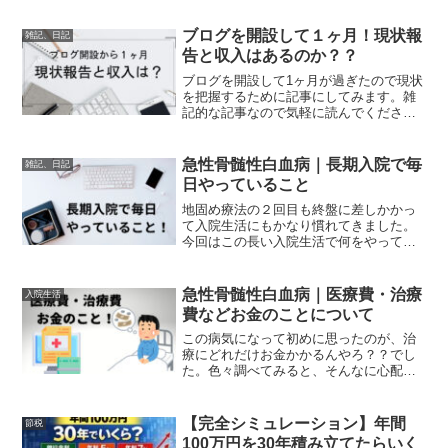
ルで本音の情報を届けていきたいと思い
ます。特に現役自衛官としての視点や、
暮らしの中で感じる社会の...
ブログを開設して１ヶ月！現状報
雑記、日記
告と収入はあるのか？？
ブログを開設して1ヶ月が過ぎたので現状
を把握するために記事にしてみます。雑
記的な記事なので気軽に読んでください
ね、あとブログやってる人以外は意味が
わからないと思いますので読み飛ばして
下さいね。なんでも始めは大変ですね.
急性骨髄性白血病｜長期入院で毎
雑記、日記
日やっていること
地固め療法の２回目も終盤に差しかかっ
て入院生活にもかなり慣れてきました。
今回はこの長い入院生活で何をやってい
るのか書きたいと思います。ただの日記
です٩( ‘ω’ )و
急性骨髄性白血病｜医療費・治療
入院生活
費などお金のことについて
この病気になって初めに思ったのが、治
療にどれだけお金かかるんやろ？？でし
た。色々調べてみると、そんなに心配す
る必要もないことがわかってきました。
私は公務員ですので、今回は公務員の場
合の説明になりますが会社員の方もだい
【完全シミュレーション】年間
節税
たい同じような感じらしいので参考には
100万円を30年積み立てたらいく