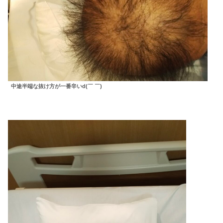
中途半端な抜け方が一番辛いd(￣ ￣)